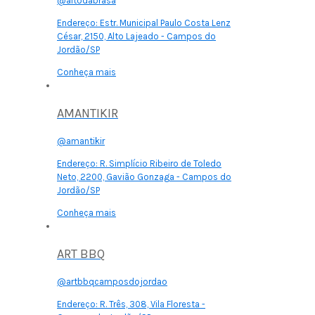
@altodabrasa
Endereço:
Estr. Municipal Paulo Costa Lenz
César, 2150, Alto Lajeado - Campos do
Jordão/SP
Conheça mais
AMANTIKIR
@amantikir
Endereço:
R. Simplício Ribeiro de Toledo
Neto, 2200, Gavião Gonzaga - Campos do
Jordão/SP
Conheça mais
ART BBQ
@artbbqcamposdojordao
Endereço:
R. Três, 308, Vila Floresta -