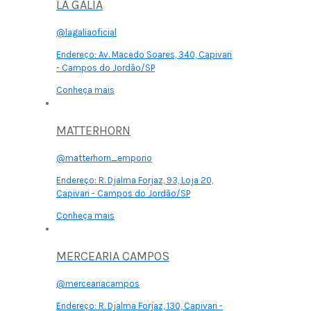
LA GÁLIA
@lagaliaoficial
Endereço:
Av. Macedo Soares, 340, Capivari
- Campos do Jordão/SP
Conheça mais
MATTERHORN
@matterhorn_emporio
Endereço:
R. Djalma Forjaz, 93, Loja 20,
Capivari - Campos do Jordão/SP
Conheça mais
MERCEARIA CAMPOS
@merceariacampos
Endereço:
R. Djalma Forjaz, 130, Capivari -