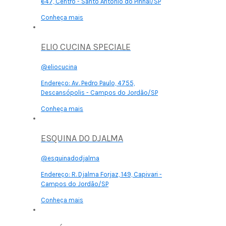
647, Centro - Santo Antônio do Pinhal/SP
Conheça mais
ELIO CUCINA SPECIALE
@eliocucina
Endereço:
Av. Pedro Paulo, 4755,
Descansópolis - Campos do Jordão/SP
Conheça mais
ESQUINA DO DJALMA
@esquinadodjalma
Endereço:
R. Djalma Forjaz, 149, Capivari -
Campos do Jordão/SP
Conheça mais