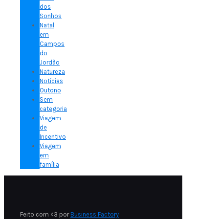
dos
Sonhos
Natal
em
Campos
do
Jordão
Natureza
Notícias
Outono
Sem
categoria
Viagem
de
Incentivo
Viagem
em
família
Feito com
<3
por
Business Factory