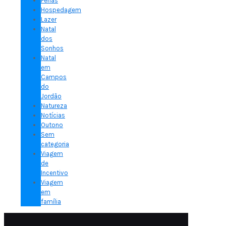
Férias
Hospedagem
Lazer
Natal
dos
Sonhos
Natal
em
Campos
do
Jordão
Natureza
Notícias
Outono
Sem
categoria
Viagem
de
Incentivo
Viagem
em
família