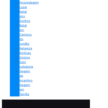
Hospedagem
Lazer
Natal
dos
Sonhos
Natal
em
Campos
do
Jordão
Natureza
Notícias
Outono
Sem
categoria
Viagem
de
Incentivo
Viagem
em
família