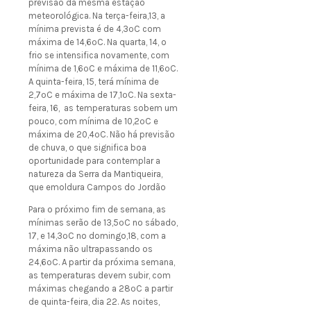
previsão da mesma estação
meteorológica. Na terça-feira,13, a
mínima prevista é de 4,3ºC com
máxima de 14,6ºC. Na quarta, 14, o
frio se intensifica novamente, com
mínima de 1,6ºC e máxima de 11,6ºC.
A quinta-feira, 15, terá mínima de
2,7ºC e máxima de 17,1ºC. Na sexta-
feira, 16, as temperaturas sobem um
pouco, com mínima de 10,2ºC e
máxima de 20,4ºC. Não há previsão
de chuva, o que significa boa
oportunidade para contemplar a
natureza da Serra da Mantiqueira,
que emoldura Campos do Jordão
Para o próximo fim de semana, as
mínimas serão de 13,5ºC no sábado,
17, e 14,3ºC no domingo,18, com a
máxima não ultrapassando os
24,6ºC. A partir da próxima semana,
as temperaturas devem subir, com
máximas chegando a 28ºC a partir
de quinta-feira, dia 22. As noites,