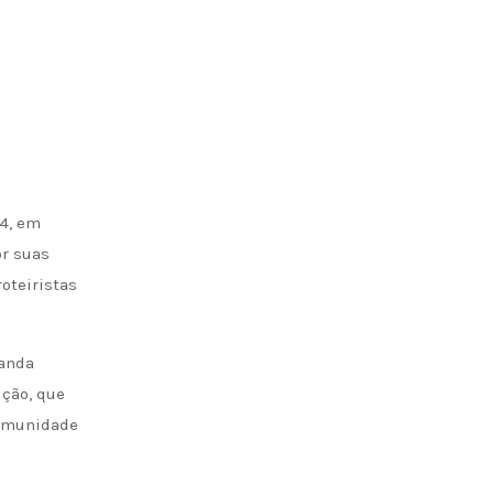
14, em
or suas
oteiristas
nanda
ução, que
comunidade