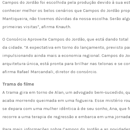
Campos do Jordão foi escolhida pela produção devido à sua est
conhecer melhor os belos cenários que Campos do Jordão propo
Mantiqueira, não tivemos dúvidas da nossa escolha. Serão a
primeiras visitas”, afirma Knauth.
O Consórcio Aproveite Campos do Jordão, que está dando total
da cidade. “A expectativa em torno do lançamento, previsto para
impulsionando ainda mais a economia regional. Campos do Jor
arquitetura única, está pronta para brilhar nas telonas e se c
afirma Rafael Marcandali, diretor do consórcio.
Trama do filme
A trama gira em torno de Alan, um advogado bem-sucedido, qu
acaba morrendo queimada em uma fogueira. Esse mistério roub
se depara com uma mulher idêntica à de seu sonho, Ana, que f
recorre a uma terapia de regressão e embarca em uma jornad
Para mais informações sobre Campos do Jordão e as novidades d