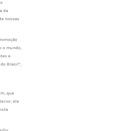
Ao
a da
de nossas
 promoção
do o mundo,
tes e
do Brasil”,
em, que
rior, ele
ista
erfis