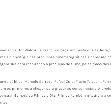
renomado autor Walcyr Carrasco, começaram nesta quarta-feira, 
arme e o prestígio das produções cinematográficas. Conhecido p
agora sua obra inspirando a produção do filme, pelas mãos dos r
nde público. Marcelo Serrado, Rafael Zulu, Flávio Tolezani, Fer
foram os primeiros a chegar para gravar as cenas iniciais. A prod
iovisual, Esmeralda Filmes e Otzi Filmes, também integrará a 
ntes.