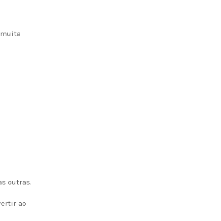
 muita
as outras.
ertir ao