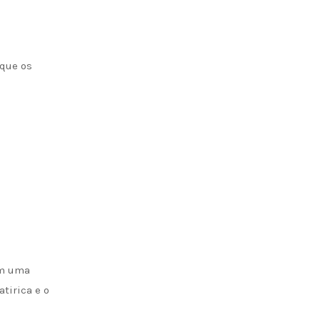
 que os
om uma
tirica e o