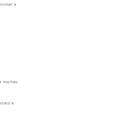
animar a
 e muitas
ocais e