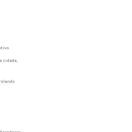
tivo.
a cidade,
rolando