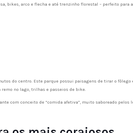
a, bikes, arco e flecha e até trenzinho florestal – perfeito para 
utos do centro. Este parque possui paisagens de tirar o fôlego
remo no lago, trilhas e passeios de bike.
nte com conceito de “comida afetiva”, muito saboreado pelos l
ra os mais corajosos