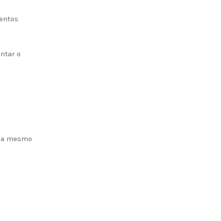
mentos
ntar o
aca mesmo