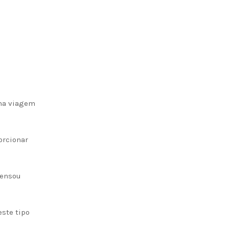
uma viagem
orcionar
pensou
ste tipo