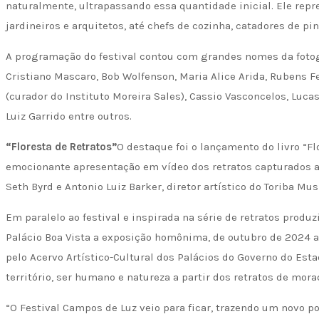
naturalmente, ultrapassando essa quantidade inicial. Ele rep
jardineiros e arquitetos, até chefs de cozinha, catadores de pi
A programação do festival contou com grandes nomes da fotogr
Cristiano Mascaro, Bob Wolfenson, Maria Alice Arida, Rubens Fe
(curador do Instituto Moreira Sales), Cassio Vasconcelos, Lucas
Luiz Garrido entre outros.
“Floresta de Retratos”
O destaque foi o lançamento do livro “F
emocionante apresentação em vídeo dos retratos capturados a
Seth Byrd e Antonio Luiz Barker, diretor artístico do Toriba Mus
Em paralelo ao festival e inspirada na série de retratos produ
Palácio Boa Vista a exposição homônima, de outubro de 2024 a
pelo Acervo Artístico-Cultural dos Palácios do Governo do Est
território, ser humano e natureza a partir dos retratos de mor
“O Festival Campos de Luz veio para ficar, trazendo um novo p