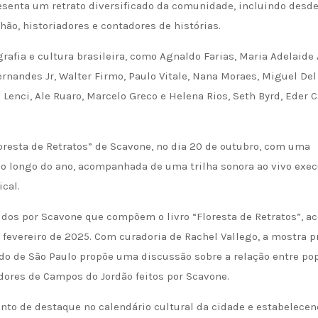
resenta um retrato diversificado da comunidade, incluindo desd
nhão, historiadores e contadores de histórias.
afia e cultura brasileira, como Agnaldo Farias, Maria Adelaide
rnandes Jr, Walter Firmo, Paulo Vitale, Nana Moraes, Miguel Del 
 Lenci, Ale Ruaro, Marcelo Greco e Helena Rios, Seth Byrd, Eder C
loresta de Retratos” de Scavone, no dia 20 de outubro, com uma
o longo do ano, acompanhada de uma trilha sonora ao vivo exec
ical.
zidos por Scavone que compõem o livro “Floresta de Retratos”, a
 fevereiro de 2025. Com curadoria de Rachel Vallego, a mostra 
ado de São Paulo propõe uma discussão sobre a relação entre po
adores de Campos do Jordão feitos por Scavone.
onto de destaque no calendário cultural da cidade e estabelece