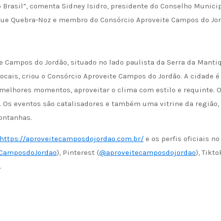
Brasil”, comenta Sidney Isidro, presidente do Conselho Munici
ique Quebra-Noz e membro do Consórcio Aproveite Campos do Jo
 Campos do Jordão, situado no lado paulista da Serra da Mantiq
ocais, criou o Consórcio Aproveite Campos do Jordão. A cidade é
s melhores momentos, aproveitar o clima com estilo e requinte. 
. Os eventos são catalisadores e também uma vitrine da região,
montanhas.
https://aproveitecamposdojordao.com.br/
e os perfis oficiais no
CamposdoJordao
), Pinterest (
@aproveitecamposdojordao
), Tikto
.