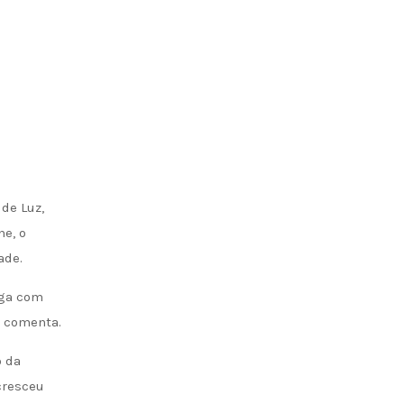
de Luz,
ne, o
ade.
iga com
, comenta.
o da
cresceu