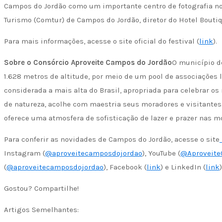
Campos do Jordão como um importante centro de fotografia no 
Turismo (Comtur) de Campos do Jordão, diretor do Hotel Bout
Para mais informações, acesse o site oficial do festival (
link
).
Sobre o Consórcio Aproveite Campos do Jordão
O município de
1.628 metros de altitude, por meio de um pool de associações l
considerada a mais alta do Brasil, apropriada para celebrar o
de natureza, acolhe com maestria seus moradores e visitantes
oferece uma atmosfera de sofisticação de lazer e prazer nas 
Para conferir as novidades de Campos do Jordão, acesse o site
Instagram (
@aproveitecamposdojordao
), YouTube (
@Aproveite
(
@aproveitecamposdojordao
), Facebook (
link
) e LinkedIn (
link
)
Gostou? Compartilhe!
Artigos Semelhantes: