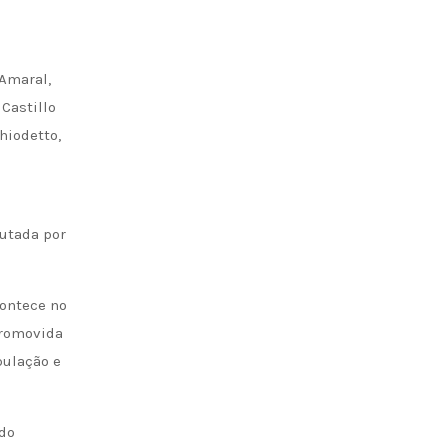
e
 Amaral,
Castillo
hiodetto,
utada por
contece no
promovida
pulação e
ndo