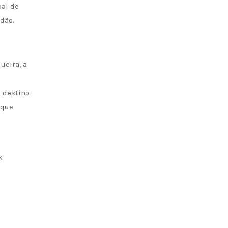
pal de
rdão.
ueira, a
O destino
 que
k