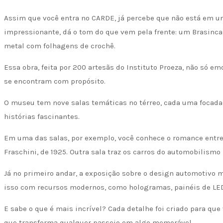
Assim que você entra no CARDE, já percebe que não está em u
impressionante, dá o tom do que vem pela frente: um Brasinca
metal com folhagens de crochê.
Essa obra, feita por 200 artesãs do Instituto Proeza, não só
se encontram com propósito.
O museu tem nove salas temáticas no térreo, cada uma focada 
histórias fascinantes.
Em uma das salas, por exemplo, você conhece o romance entre 
Fraschini, de 1925. Outra sala traz os carros do automobilism
Já no primeiro andar, a exposição sobre o design automotivo 
isso com recursos modernos, como hologramas, painéis de LED 
E sabe o que é mais incrível? Cada detalhe foi criado para que 
que transforma qualquer passeio em algo memorável.