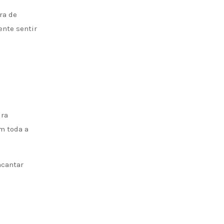
ra de
ente sentir
ura
m toda a
ncantar