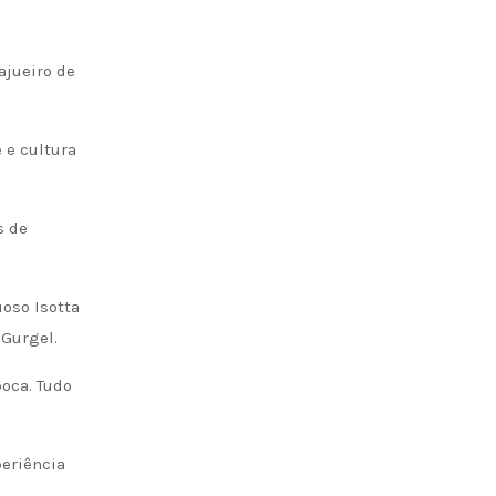
ajueiro de
 e cultura
s de
oso Isotta
 Gurgel.
oca. Tudo
periência