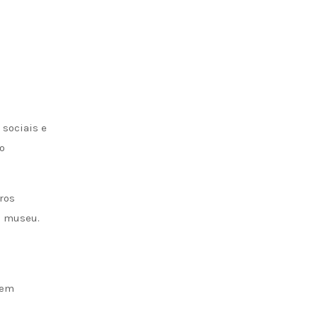
 sociais e
o
ros
o museu.
 em