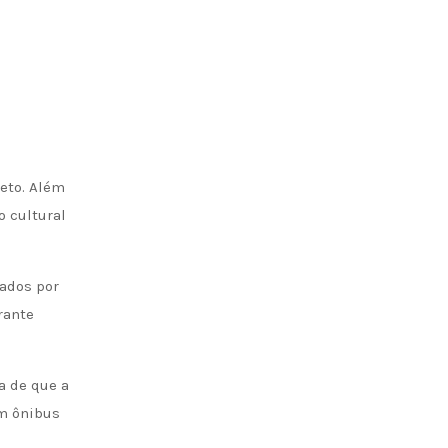
eto. Além
o cultural
nados por
rante
a de que a
um ônibus