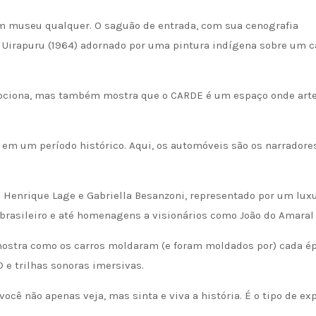
m museu qualquer. O saguão de entrada, com sua cenografia
 Uirapuru (1964) adornado por uma pintura indígena sobre um c
 emociona, mas também mostra que o CARDE é um espaço onde arte
em um período histórico. Aqui, os automóveis são os narradore
Henrique Lage e Gabriella Besanzoni, representado por um luxu
o brasileiro e até homenagens a visionários como João do Amaral
mostra como os carros moldaram (e foram moldados por) cada ép
e trilhas sonoras imersivas.
você não apenas veja, mas sinta e viva a história. É o tipo de ex