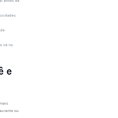
al antes de
essidades
 de
o vá no
ê e
 mais
aurante ou