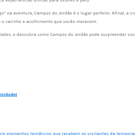
 experiências únicas para tutores e pets.
” na aventura, Campos do Jordão é o lugar perfeito. Afinal, a c
do o carinho e acolhimento que vocês merecem.
idades, e descubra como Campos do Jordão pode surpreender vo
ividade!