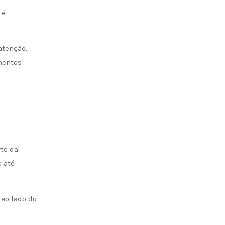
 é
atenção.
mentos
te da
 até
ao lado do