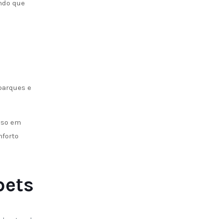
ndo que
parques e
sso em
nforto
pets