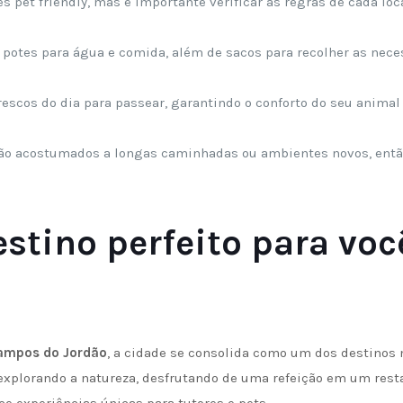
pet friendly, mas é importante verificar as regras de cada loc
, potes para água e comida, além de sacos para recolher as nec
rescos do dia para passear, garantindo o conforto do seu animal
ão acostumados a longas caminhadas ou ambientes novos, entã
stino perfeito para voc
Campos do Jordão
, a cidade se consolida como um dos destinos
explorando a natureza, desfrutando de uma refeição em um rest