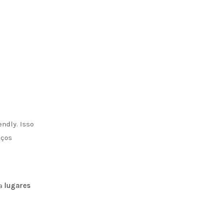
ndly. Isso
aços
ca
lugares