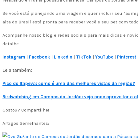
relaxando em uma pousada charmosa, Campos do Jordão oferece
Se você está planejando uma viagem e quer incluir seu “aumigo
alta do Brasil está pronta para receber você e seu pet com to
Acompanhe nosso blog e redes sociais para mais dicas e nov
detalhe.
Instagram
|
Facebook
|
LinkedIn
|
TikTok
|
YouTube
|
Pinterest
Leia também:
Pico do Itapeva: como é uma das melhores vistas da região?
Birdwatching em Campos do Jordão: veja onde aproveitar a at
Gostou? Compartilhe!
Artigos Semelhantes: